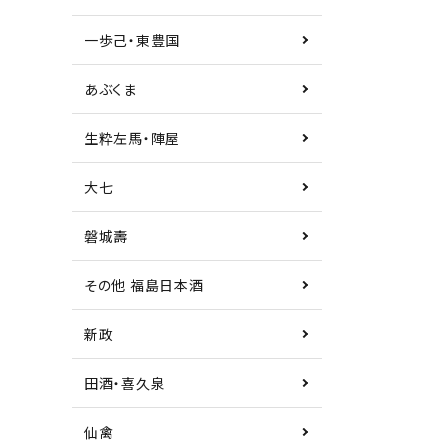
一歩己・東豊国
あぶくま
生粋左馬・陣屋
大七
磐城壽
その他 福島日本酒
新政
田酒・喜久泉
仙禽