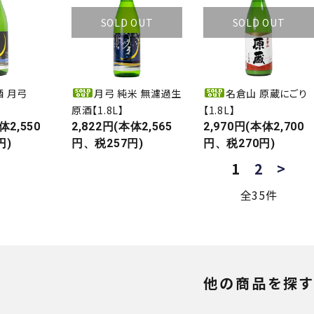
SOLD OUT
SOLD OUT
酒 月弓
月弓 純米 無濾過生
名倉山 原蔵にごり
原酒【1.8L】
【1.8L】
体2,550
2,822円(本体2,565
2,970円(本体2,700
円)
円、税257円)
円、税270円)
1
2
>
全35件
他の商品を探す