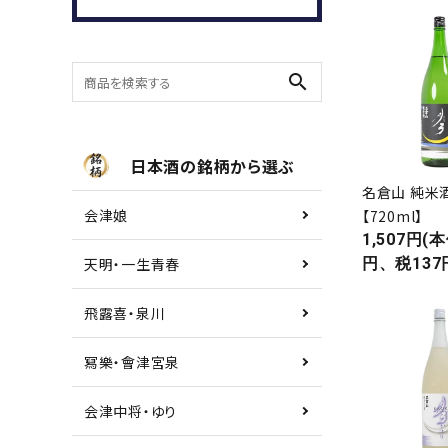
search
日本酒の銘柄から選ぶ
名倉山 純米
会津娘
お酒の種類から選ぶ
【720ml】
1,507円(本
天明・一生青春
円、税137
コンテンツ
飛露喜・泉川
新入荷情報
店休日
冩樂・會津宮泉
お知らせ
会津中将・ゆり
ガイドライン