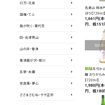
ロ万・花泉
名倉山 純米
プライバシーポリシー
ほり【720ml
国権・てふ
1,661円(本
特定商取引法について
円、税151
風が吹く・萬代芳
お問い合わせ
0242-22-1076
call
回・会津男山
schedule
営業時間 - 9:00～19:00
SOLD
山の井・會津
會津龍が沢・榮川
月弓かほ
玄宰・末廣
醸 おりがら
close
【720ml】
奈良萬・夢心
1,980円(本
円、税180
ささまさむね・ササ正宗