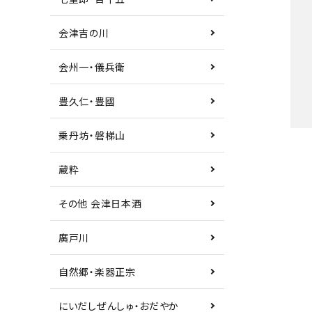
会津吉の川
会州一・儀兵衛
豊久仁・豊國
乗丹坊・磐梯山
蔵粋
その他 会津日本酒
キー
廣戸川
カテ
自然郷・楽器正宗
にいだしぜんしゅ・おだやか