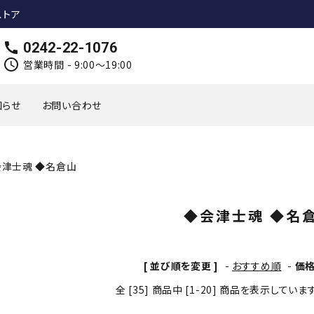
ストア
call
0242-22-1076
schedule
営業時間 - 9:00～19:00
知らせ
お問い合わせ
会津士魂 ◆名倉山
◆会津士魂 ◆名
[ 並び順を変更 ]
-
おすすめ順
-
価
全 [35] 商品中 [1-20] 商品を表示していま