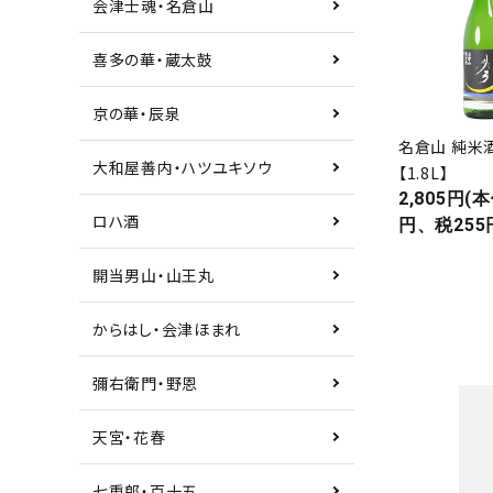
会津士魂・名倉山
喜多の華・蔵太鼓
京の華・辰泉
名倉山 純米
大和屋善内・ハツユキソウ
【1.8L】
2,805円(本
ロハ酒
円、税255
開当男山・山王丸
からはし・会津ほまれ
彌右衛門・野恩
天宮・花春
七重郎・百十五