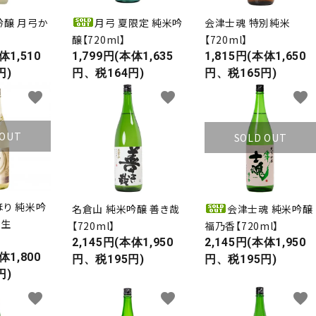
吟醸 月弓か
月弓 夏限定 純米吟
会津士魂 特別純米
】
醸【720ml】
【720ml】
体1,510
1,799円(本体1,635
1,815円(本体1,650
円)
円、税164円)
円、税165円)
favorite
favorite
favorite
 OUT
SOLD OUT
り 純米吟
名倉山 純米吟醸 善き哉
会津士魂 純米吟醸
み生
【720ml】
福乃香【720ml】
2,145円(本体1,950
2,145円(本体1,950
体1,800
円、税195円)
円、税195円)
円)
favorite
favorite
favorite