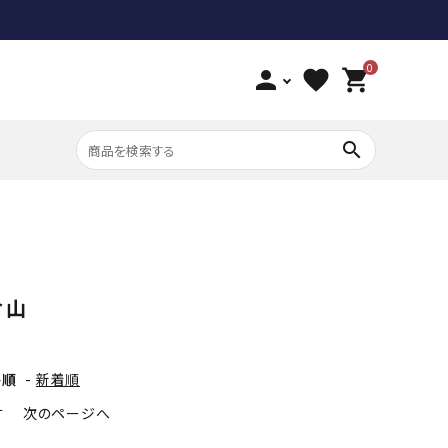
0
person
favorite
shopping_cart
search
倉山
格順
-
新着順
す
次のページへ