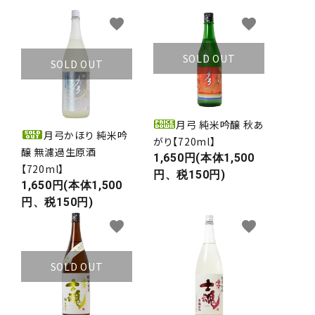
favorite
favorite
SOLD OUT
SOLD OUT
月弓 純米吟醸 秋あ
月弓かほり 純米吟
がり【720ml】
醸 無濾過生原酒
1,650円(本体1,500
【720ml】
円、税150円)
1,650円(本体1,500
円、税150円)
favorite
favorite
SOLD OUT