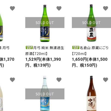
favorite
favorite
favorite
SOLD OUT
SOLD OUT
酒 月弓
月弓 純米 無濾過生
名倉山 原蔵にごり
原酒【720ml】
【720ml】
体1,370
1,529円(本体1,390
1,650円(本体1,500
円)
円、税139円)
円、税150円)
favorite
favorite
favorite
SOLD OUT