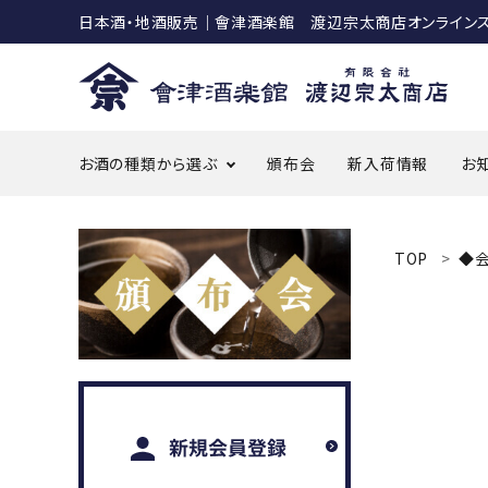
日本酒・地酒販売｜會津酒楽館 渡辺宗太商店オンライン
お酒の種類から選ぶ
頒布会
新入荷情報
お
ACCOUNT MENU
ようこそ ゲスト 様
TOP
◆
meeting_room
person
ログイン
新規会員登録
search