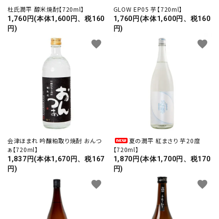
プライバシーポリシー
杜氏潤平 醇米焼酎【720ml】
GLOW EP05 芋【720ml】
1,760円(本体1,600円、税160
1,760円(本体1,600円、税160
特定商取引法について
円)
円)
お問い合わせ
favorite
favorite
call
0242-22-1076
schedule
営業時間 - 9:00～19:00
会津ほまれ 吟醸粕取り焼酎 おんつ
夏の潤平 紅まさり 芋20度
close
ぁ【720ml】
【720ml】
1,837円(本体1,670円、税167
1,870円(本体1,700円、税170
円)
円)
favorite
favorite