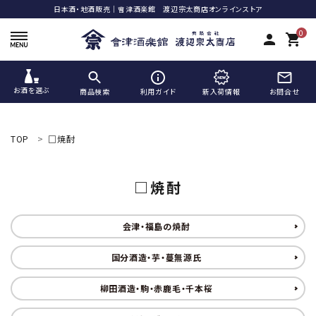
日本酒・地酒販売｜會津酒楽館 渡辺宗太商店オンラインストア
0
person
shopping_cart
お酒を選ぶ
商品検索
利用ガイド
新入荷情報
お問合せ
ACCOUNT MENU
ようこそ ゲスト 様
TOP
□焼酎
meeting_room
person
ログイン
新規会員登録
□焼酎
search
会津・福島の焼酎
国分酒造・芋・蔓無源氏
柳田酒造・駒・赤鹿毛・千本桜