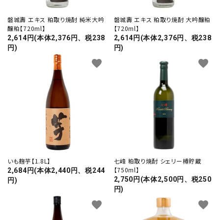
磐城壽 エキス 粕取り焼酎 純米大吟
磐城壽 エキス 粕取り焼酎 大吟醸粕
醸粕【720ml】
【720ml】
2,614円(本体2,376円、税238
2,614円(本体2,376円、税238
円)
円)
favorite
favorite
いも麹芋【1.8L】
七峰 粕取り焼酎 シェリー樽貯蔵
【750ml】
2,684円(本体2,440円、税244
2,750円(本体2,500円、税250
円)
円)
favorite
favorite