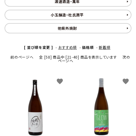
渡邊酒造・萬年
小玉醸造・杜氏潤平
他県外焼酎
[ 並び順を変更 ]
-
おすすめ順
-
価格順
-
新着順
お酒の種類から選ぶ
前のページへ
全 [58] 商品中 [21-40] 商品を表示しています
次の
ページへ
コンテンツ
favorite
favorite
新入荷情報
店休日
お知らせ
ガイドライン