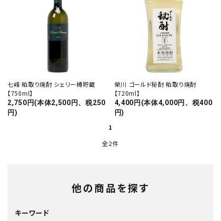
七峰 粕取り焼酎 シェリー樽貯蔵
榮川 ゴールド秘酎 粕取り焼酎
お酒の種類から選ぶ
【750ml】
【720ml】
2,750円(本体2,500円、税250
4,400円(本体4,000円、税400
円)
円)
コンテンツ
1
新入荷情報
全2件
店休日
お知らせ
他の商品を探す
ガイドライン
キーワード