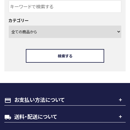
プライバシーポリシー
特定商取引法について
カテゴリー
お問い合わせ
call
0242-22-1076
schedule
営業時間 - 9:00～19:00
検索する
close
キーワード
お支払い方法について
payment
送料・配送について
local_shipping
カテゴリー