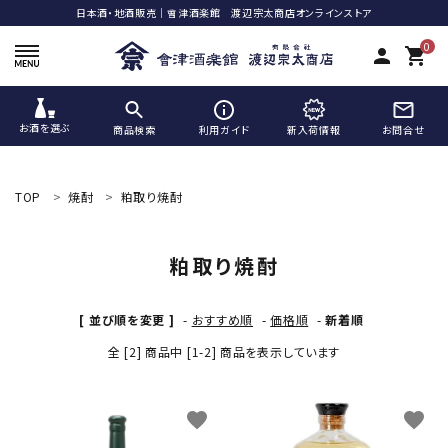
日本酒・地酒販売｜會津酒楽館 渡辺宗太商店オンラインストア
0
person
shopping_cart
お酒を選ぶ
商品検索
利用ガイド
新入荷情報
お問合せ
ACCOUNT MENU
ようこそ ゲスト 様
TOP
焼酎
粕取り焼酎
meeting_room
person
ログイン
新規会員登録
粕取り焼酎
search
[ 並び順を変更 ]
-
おすすめ順
-
価格順
-
新着順
全 [2] 商品中 [1-2] 商品を表示しています
favorite
favorite