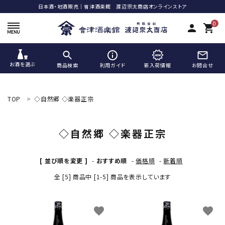
日本酒・地酒販売｜會津酒楽館 渡辺宗太商店オンラインストア
0
person
shopping_cart
お酒を選ぶ
商品検索
利用ガイド
新入荷情報
お問合せ
ACCOUNT MENU
ようこそ ゲスト 様
TOP
◇自然郷 ◇楽器正宗
meeting_room
person
ログイン
新規会員登録
◇自然郷 ◇楽器正宗
search
[ 並び順を変更 ]
-
おすすめ順
-
価格順
-
新着順
全 [5] 商品中 [1-5] 商品を表示しています
favorite
favorite