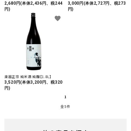
2,680円(本体2,436円、税244
3,000円(本体2,727円、税273
プライバシーポリシー
円)
円)
特定商取引法について
favorite
お問い合わせ
call
0242-22-1076
schedule
営業時間 - 9:00～19:00
楽器正宗 純米酒 純醸【1.8L】
3,520円(本体3,200円、税320
close
円)
1
全5件