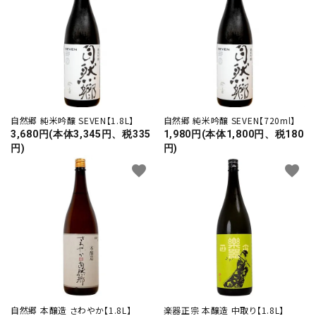
自然郷 純米吟醸 SEVEN【1.8L】
自然郷 純米吟醸 SEVEN【720ml】
お酒の種類から選ぶ
3,680円(本体3,345円、税335
1,980円(本体1,800円、税180
円)
円)
コンテンツ
favorite
favorite
新入荷情報
店休日
お知らせ
ガイドライン
自然郷 本醸造 さわやか【1.8L】
楽器正宗 本醸造 中取り【1.8L】