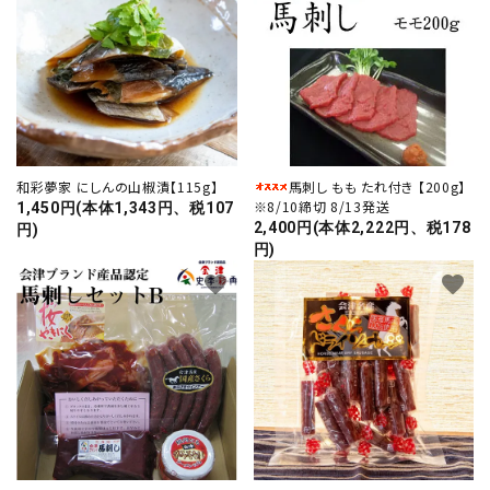
和彩夢家 にしんの山椒漬【115g】
馬刺し もも たれ付き 【200g】
お酒の種類から選ぶ
※8/10締切 8/13発送
1,450円(本体1,343円、税107
2,400円(本体2,222円、税178
円)
円)
コンテンツ
favorite
favorite
新入荷情報
店休日
お知らせ
ガイドライン