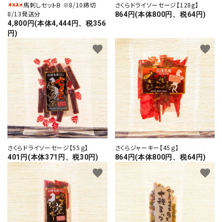
馬刺しセットB ※8/10締切
さくらドライソーセージ【128g】
プライバシーポリシー
8/13発送分
864円(本体800円、税64円)
4,800円(本体4,444円、税356
特定商取引法について
円)
お問い合わせ
favorite
favorite
call
0242-22-1076
schedule
営業時間 - 9:00～19:00
さくらドライソーセージ【55ｇ】
さくらジャーキー【45ｇ】
close
401円(本体371円、税30円)
864円(本体800円、税64円)
favorite
favorite