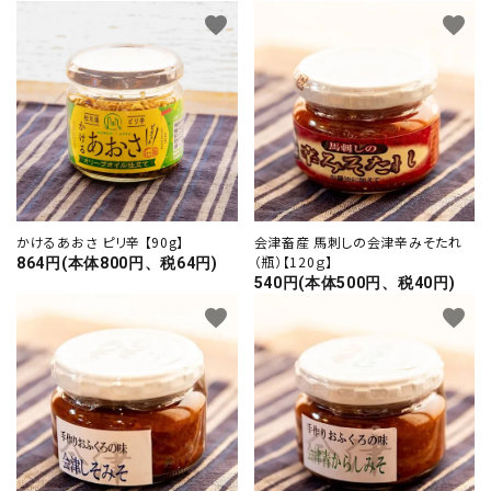
favorite
favorite
かけるあおさ ピリ辛 【90g】
会津畜産 馬刺しの会津辛みそたれ
（瓶）【120ｇ】
864円(本体800円、税64円)
540円(本体500円、税40円)
favorite
favorite