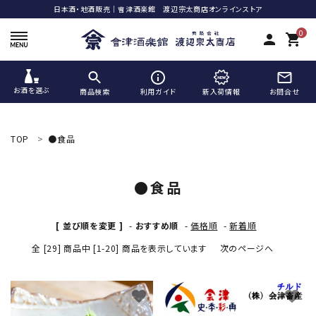
日本酒・地酒販売｜會津酒楽館 渡辺宗太商店オンラインストア
0
person
shopping_cart
お酒を選ぶ
商品検索
利用ガイド
新入荷情報
お問合せ
ACCOUNT MENU
ようこそ ゲスト 様
TOP
●食品
meeting_room
person
ログイン
新規会員登録
●食品
search
[ 並び順を変更 ]
-
おすすめ順
-
価格順
-
新着順
全 [29] 商品中 [1-20] 商品を表示しています
次のページへ
favorite
favorite