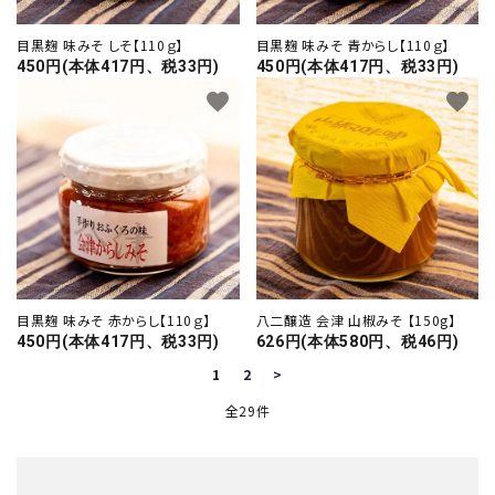
目黒麹 味みそ しそ【110ｇ】
目黒麹 味みそ 青からし【110ｇ】
450円(本体417円、税33円)
450円(本体417円、税33円)
favorite
favorite
目黒麹 味みそ 赤からし【110ｇ】
八二醸造 会津 山椒みそ 【150g】
450円(本体417円、税33円)
626円(本体580円、税46円)
1
2
>
全29件