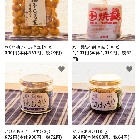
おくや 柚子こしょう豆 【90g】
九十製麩本舗 車麩 【300g】
390円(本体361円、税29円)
1,101円(本体1,019円、税82
円)
favorite
favorite
かけるあおさ しらす【90g】
かけるあおさ【100g】
972円(本体900円、税72円)
864円(本体800円、税64円)