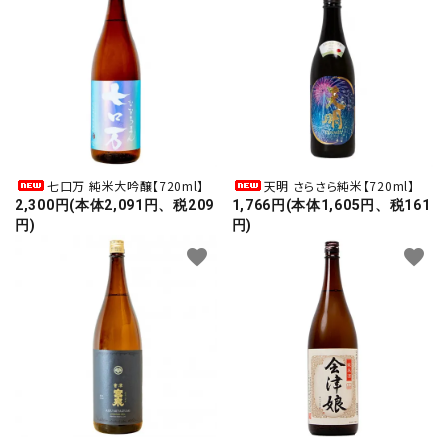
七口万 純米大吟醸【720ml】
天明 さらさら純米【720ml】
2,300円(本体2,091円、税209
1,766円(本体1,605円、税161
円)
円)
favorite
favorite