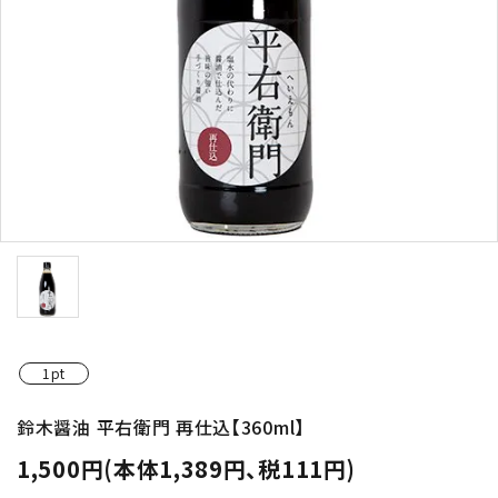
お酒の種類から選ぶ
コンテンツ
新入荷情報
店休日
1pt
お知らせ
鈴木醤油 平右衛門 再仕込【360ml】
ガイドライン
1,500円(本体1,389円、税111円)