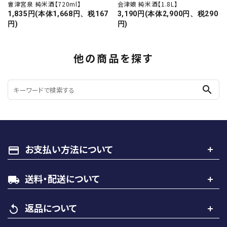
會津宮泉 純米酒【720ml】
会津娘 純米酒【1.8L】
1,835円(本体1,668円、税167
3,190円(本体2,900円、税290
円)
円)
他の商品を探す
search
お支払い方法について
payment
送料・配送について
local_shipping
返品について
replay