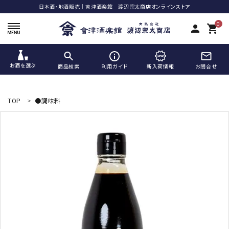
日本酒・地酒販売｜會津酒楽館 渡辺宗太商店オンラインストア
0
person
shopping_cart
お酒を選ぶ
商品検索
利用ガイド
新入荷情報
お問合せ
ACCOUNT MENU
ようこそ ゲスト 様
TOP
●調味料
meeting_room
person
ログイン
新規会員登録
search