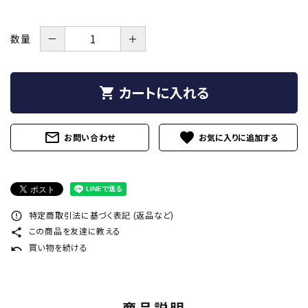
プライバシーポリシー
特定商取引法について
－
＋
数量
お問い合わせ
カートに入れる
shopping_cart
call
0242-22-1076
schedule
営業時間 - 9:00～19:00
mail_outline
favorite
お問い合わせ
close
特定商取引法に基づく表記 (返品など)
error_outline
この商品を友達に教える
share
買い物を続ける
undo
商品説明