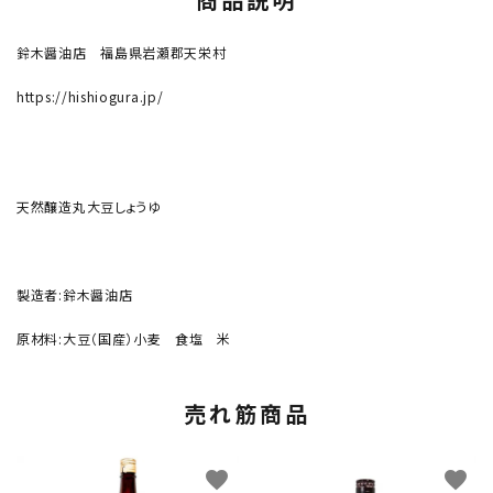
鈴木醤油店 福島県岩瀬郡天栄村
https://hishiogura.jp/
天然醸造丸大豆しょうゆ
製造者:鈴木醤油店
原材料:大豆（国産）小麦 食塩 米
売れ筋商品
favorite
favorite