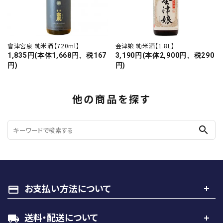
會津宮泉 純米酒【720ml】
会津娘 純米酒【1.8L】
1,835円(本体1,668円、税167
3,190円(本体2,900円、税290
円)
円)
他の商品を探す
search
お支払い方法について
payment
送料・配送について
local_shipping