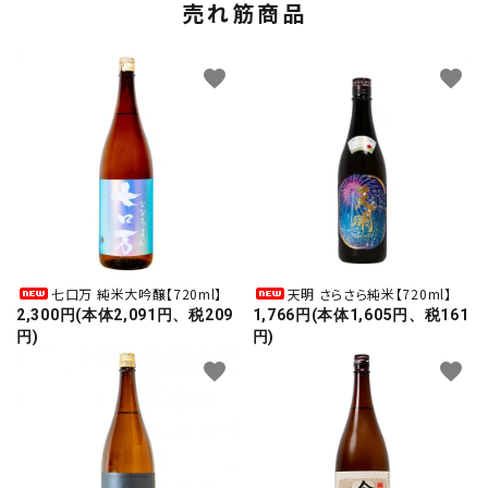
売れ筋商品
favorite
favorite
七口万 純米大吟醸【720ml】
天明 さらさら純米【720ml】
2,300円(本体2,091円、税209
1,766円(本体1,605円、税161
円)
円)
favorite
favorite