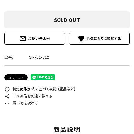
プライバシーポリシー
特定商取引法について
SOLD OUT
お問い合わせ
mail_outline
favorite
お問い合わせ
call
0242-22-1076
schedule
営業時間 - 9:00～19:00
型番:
SIR-01-012
特定商取引法に基づく表記 (返品など)
close
error_outline
この商品を友達に教える
share
買い物を続ける
undo
商品説明