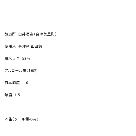
醸造所：白井酒造（会津美里町）
使用米：会津産 山田錦
精米歩合：53％
アルコール度：16度
日本酒度：±0
酸度：1.5
本生（クール便のみ）