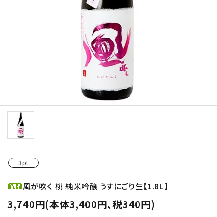
お酒の種類から選ぶ
コンテンツ
新入荷情報
店休日
3pt
お知らせ
風が吹く 桃 純米吟醸 うすにごり生【1.8L】
ガイドライン
3,740円(本体3,400円、税340円)