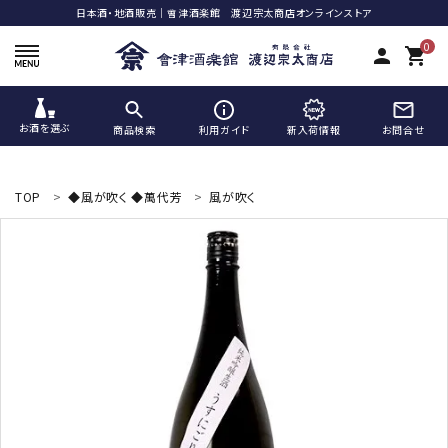
日本酒・地酒販売｜會津酒楽館 渡辺宗太商店オンラインストア
0
person
shopping_cart
お酒を選ぶ
商品検索
利用ガイド
新入荷情報
お問合せ
ACCOUNT MENU
ようこそ ゲスト 様
TOP
◆風が吹く ◆萬代芳
風が吹く
meeting_room
person
ログイン
新規会員登録
search