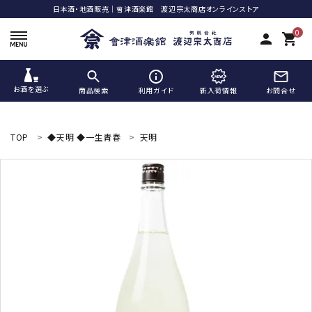
日本酒・地酒販売｜會津酒楽館 渡辺宗太商店オンラインストア
0
person
shopping_cart
お酒を選ぶ
商品検索
利用ガイド
新入荷情報
お問合せ
ACCOUNT MENU
ようこそ ゲスト 様
TOP
◆天明 ◆一生青春
天明
meeting_room
person
ログイン
新規会員登録
search