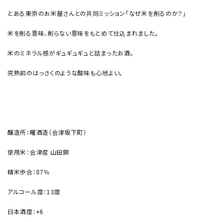
とある東京のお米屋さんとの共同ミッション「なぜ米を削るのか？」
米を削る意味、削らない意味をもとめて仕込まれました。
米のミネラル感がギュギュギュと詰まったお酒。
完熟前のはっさくのような酸味も心地よい。
醸造所：曙酒造（会津坂下町）
使用米：会津産 山田錦
精米歩合：87％
アルコール度：13度
日本酒度：+6