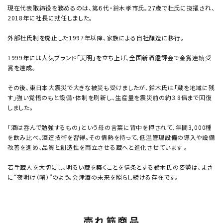
現在代表取締役を務めるのは、第６代・鈴木孝市氏。27歳で杜氏に抜擢され、
2018年に社長に就任しました。
外部杜氏制を廃止した1997年以降、家族による自社醸造に移行。
1999年には人気ブランド「天明」を立ち上げ、全国新酒鑑評会で金賞連続受
賞を達成。
その後、東日本大震災で大きな被災も受けましたが、鈴木氏は「蔵を地域に残
す」強い覚悟のもと設備・体制を刷新し、生産量を震災前の約3.8倍まで回復
しました。
「酒は呑んで勉強するもの」という母の言葉に背中を押されて、年間3,000種
を飲み比べ、酒造技術を習得。その情熱を持って、低温管理設備の導入や設備
改善を進め、品質と創造性を両立させる蔵へと進化させています 。
若手蔵人を大切にし、明るい蔵を築くことを信条とする鈴木氏の姿勢は、まさ
に“夜明け（曙）”のよう。会津酒の未来を照らし続ける存在です。
売れ筋商品