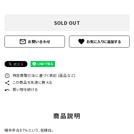
プライバシーポリシー
特定商取引法について
SOLD OUT
お問い合わせ
mail_outline
favorite
call
0242-22-1076
お問い合わせ
schedule
営業時間 - 9:00～19:00
特定商取引法に基づく表記 (返品など)
error_outline
この商品を友達に教える
share
close
買い物を続ける
undo
商品説明
精米歩合87％という、低精白。