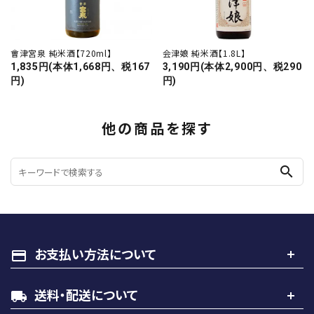
會津宮泉 純米酒【720ml】
会津娘 純米酒【1.8L】
1,835円(本体1,668円、税167
3,190円(本体2,900円、税290
円)
円)
他の商品を探す
search
お支払い方法について
payment
送料・配送について
local_shipping