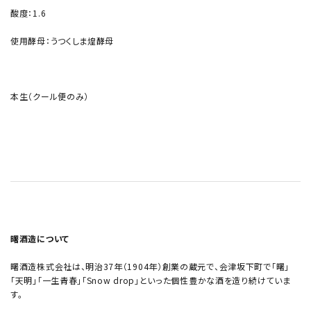
酸度：1.6
使用酵母：うつくしま煌酵母
本生（クール便のみ）
曙酒造について
曙酒造株式会社は、明治37年（1904年）創業の蔵元で、会津坂下町で「曙」
「天明」「一生青春」「Snow drop」といった個性豊かな酒を造り続けていま
す。