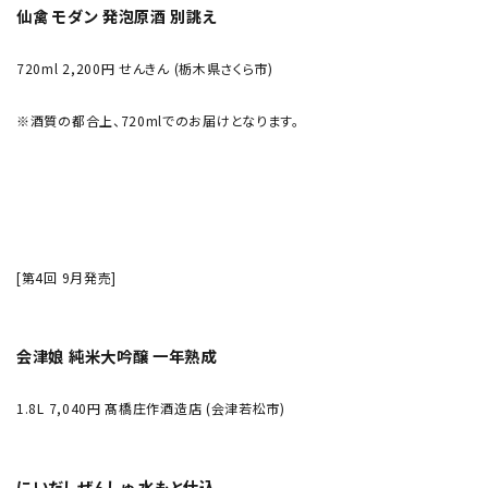
仙禽 モダン 発泡原酒 別誂え
720ml 2,200円 せんきん (栃木県さくら市)
※酒質の都合上、720mlでのお届けとなります。
[第4回 9月発売]
会津娘 純米大吟醸 一年熟成
1.8L 7,040円 髙橋庄作酒造店 (会津若松市)
にいだしぜんしゅ 水もと仕込