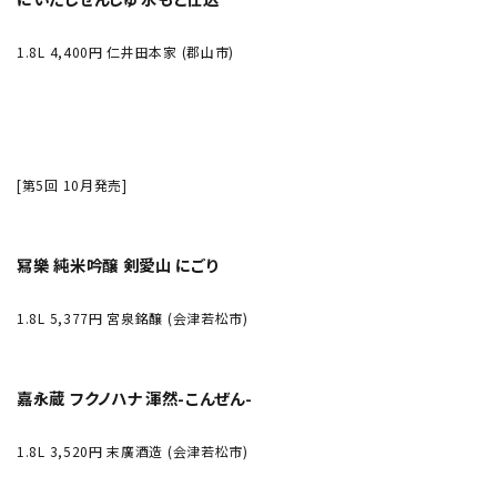
1.8L 4,400円 仁井田本家 (郡山市)
[第5回 10月発売]
冩樂 純米吟醸 剣愛山 にごり
1.8L 5,377円 宮泉銘醸 (会津若松市)
嘉永蔵 フクノハナ 渾然-こんぜん-
1.8L 3,520円 末廣酒造 (会津若松市)