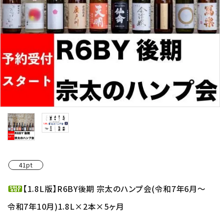
お酒の種類から選ぶ
コンテンツ
新入荷情報
店休日
41pt
お知らせ
【1.8L版】R6BY後期 宗太のハンプ会(令和7年6月～
ガイドライン
令和7年10月)1.8L×2本×5ヶ月