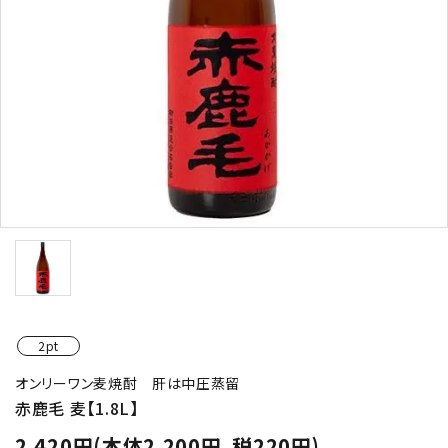
お酒の種類から選ぶ
コンテンツ
新入荷情報
店休日
2pt
お知らせ
オンリーワン麦焼酎 肝は中圧蒸留
赤鹿毛 麦【1.8L】
ガイドライン
2,420円(本体2,200円、税220円)