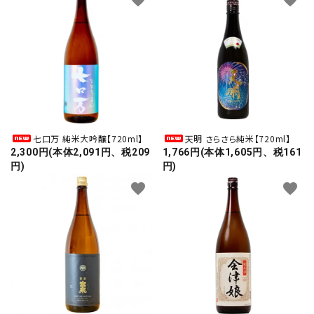
七口万 純米大吟醸【720ml】
天明 さらさら純米【720ml】
2,300円(本体2,091円、税209
1,766円(本体1,605円、税161
円)
円)
favorite
favorite