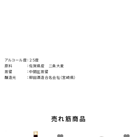
アルコール度
：
２５度
原料
：
佐賀県産 二条大麦
蒸留
：
中間圧蒸留
醸造元
：
柳田酒造合名会社（宮崎県）
売れ筋商品
favorite
favorite