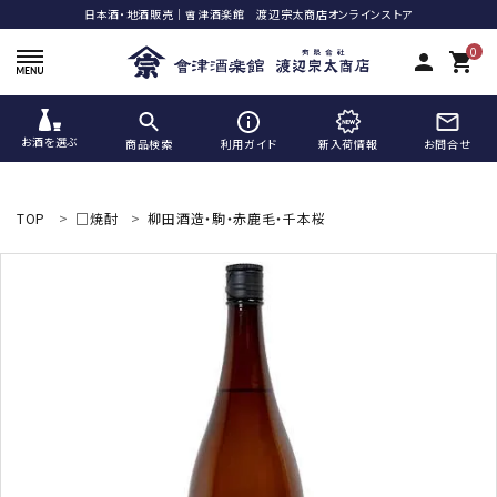
日本酒・地酒販売｜會津酒楽館 渡辺宗太商店オンラインストア
0
person
shopping_cart
お酒を選ぶ
商品検索
利用ガイド
新入荷情報
お問合せ
ACCOUNT MENU
ようこそ ゲスト 様
TOP
□焼酎
柳田酒造・駒・赤鹿毛・千本桜
meeting_room
person
ログイン
新規会員登録
search