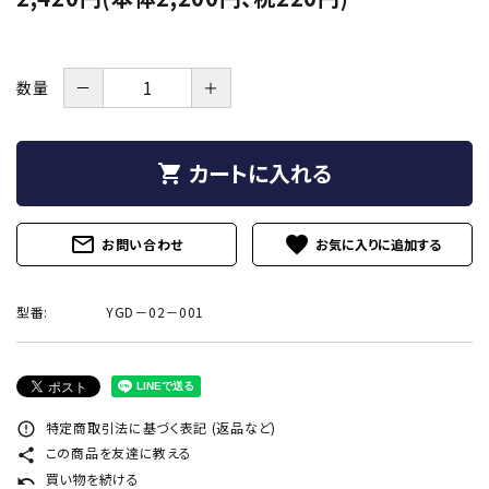
プライバシーポリシー
特定商取引法について
－
＋
数量
お問い合わせ
call
0242-22-1076
カートに入れる
shopping_cart
schedule
営業時間 - 9:00～19:00
mail_outline
favorite
お問い合わせ
型番:
YGD－02－001
close
特定商取引法に基づく表記 (返品など)
error_outline
この商品を友達に教える
share
買い物を続ける
undo