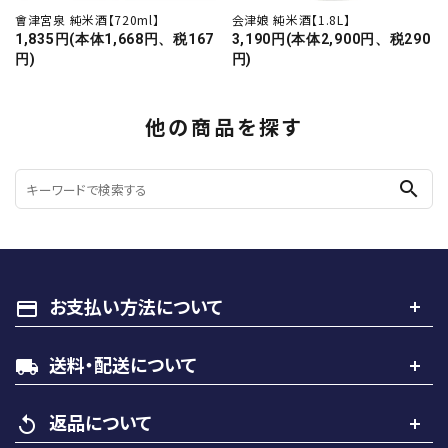
會津宮泉 純米酒【720ml】
会津娘 純米酒【1.8L】
1,835円(本体1,668円、税167
3,190円(本体2,900円、税290
円)
円)
他の商品を探す
search
お支払い方法について
payment
送料・配送について
local_shipping
返品について
replay