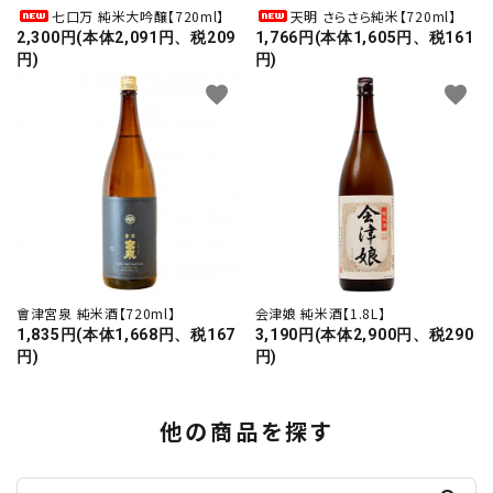
七口万 純米大吟醸【720ml】
天明 さらさら純米【720ml】
2,300円(本体2,091円、税209
1,766円(本体1,605円、税161
円)
円)
favorite
favorite
會津宮泉 純米酒【720ml】
会津娘 純米酒【1.8L】
1,835円(本体1,668円、税167
3,190円(本体2,900円、税290
円)
円)
他の商品を探す