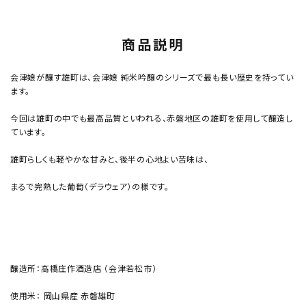
商品説明
会津娘が醸す雄町は、会津娘 純米吟醸のシリーズで最も長い歴史を持ってい
ます。
今回は雄町の中でも最高品質といわれる、赤磐地区の雄町を使用して醸造し
ています。
雄町らしくも軽やかな甘みと、後半の心地よい苦味は、
まるで完熟した葡萄（デラウェア）の様です。
醸造所：高橋庄作酒造店 （会津若松市）
使用米： 岡山県産 赤磐雄町