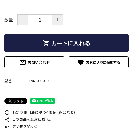
プライバシーポリシー
特定商取引法について
－
＋
数量
お問い合わせ
call
0242-22-1076
カートに入れる
shopping_cart
schedule
営業時間 - 9:00～19:00
mail_outline
favorite
お問い合わせ
型番:
TAK-02-012
close
特定商取引法に基づく表記 (返品など)
error_outline
この商品を友達に教える
share
買い物を続ける
undo