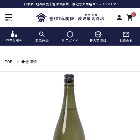
日本酒・地酒販売｜會津酒楽館 渡辺宗太商店オンラインストア
0
person
shopping_cart
お酒を選ぶ
商品検索
利用ガイド
新入荷情報
お問合せ
ACCOUNT MENU
ようこそ ゲスト 様
TOP
◆会津娘
meeting_room
person
ログイン
新規会員登録
search