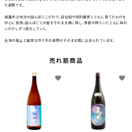
た姿勢です。
減量米は地元の田んぼにこだわり、自社田や契約農家とともに育てたものを
中心に使用。田んぼごとの差をそのまま酒に移し、季節の移ろいとともに味わ
いが少しずつ変化していく。
会津の風土と誠実な作り手の姿勢がそのまま瓶に込められています。
売れ筋商品
favorite
favorite