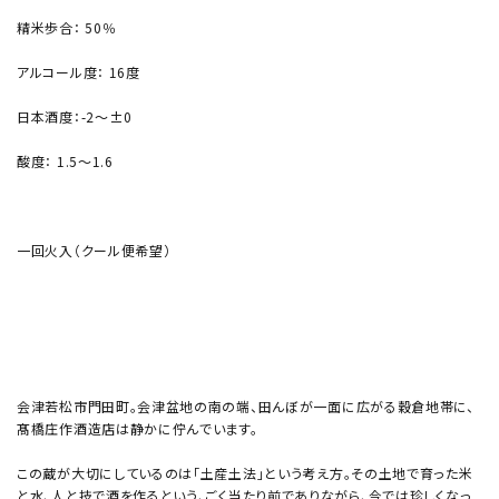
精米歩合： 50％
アルコール度： 16度
日本酒度：-2～±0
酸度： 1.5～1.6
一回火入（クール便希望）
会津若松市門田町。会津盆地の南の端、田んぼが一面に広がる穀倉地帯に、
髙橋庄作酒造店は静かに佇んでいます。
この蔵が大切にしているのは「土産土法」という考え方。その土地で育った米
と水、人と技で酒を作るという、ごく当たり前でありながら、今では珍しくなっ